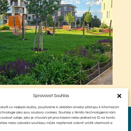
Spravovat Souhlas
ytli co nejlepší služby, používáme k ukládání a/nebo přístupu k informacím
technologie jako jsou soubory cookies. Souhlas s těmito technologiemi nám
ovávat údaje, jako je chování při procházení nebo jedinečná ID na tomto
Úvod
Menu
Akce
O nás
las nebo odvolání souhlasu může nepříznivě ovlivnit určité vlastnosti a