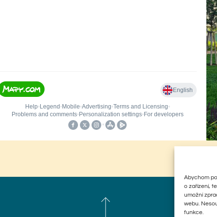
Abychom posk
o zařízení, 
umožní zprac
webu. Nesouh
funkce.