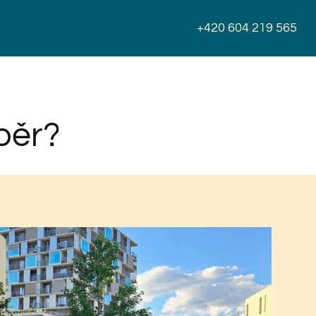
+420 604 219 565
běr?