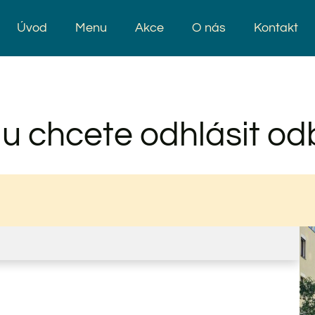
Úvod
Menu
Akce
O nás
Kontakt
u chcete odhlásit od