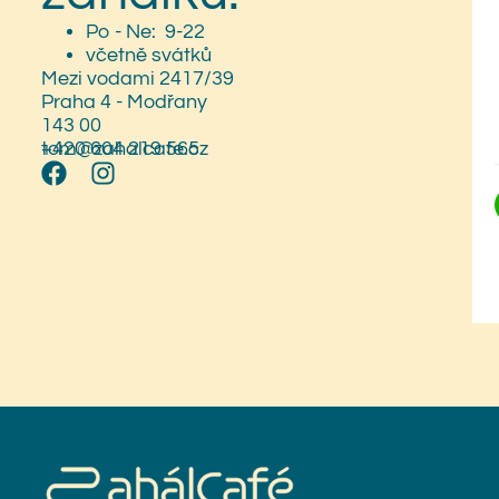
Po - Ne: 9-22
včetně svátků
Mezi vodami 2417/39
Praha 4 - Modřany
143 00
+420 604 219 565
tom@zahalcafe.cz