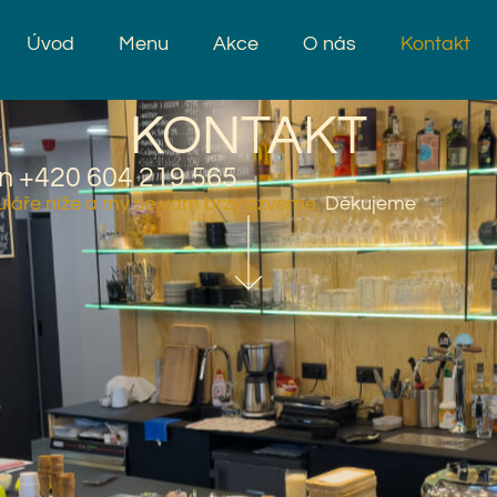
Úvod
Menu
Akce
O nás
Kontakt
KONTAKT
on +420 604 219 565
uláře níže a my se vám brzy ozveme.
Děkujeme