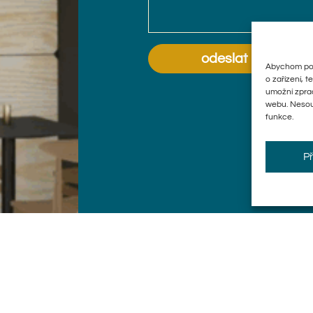
odeslat
Abychom posk
o zařízení, 
umožní zprac
webu. Nesouh
funkce.
Př