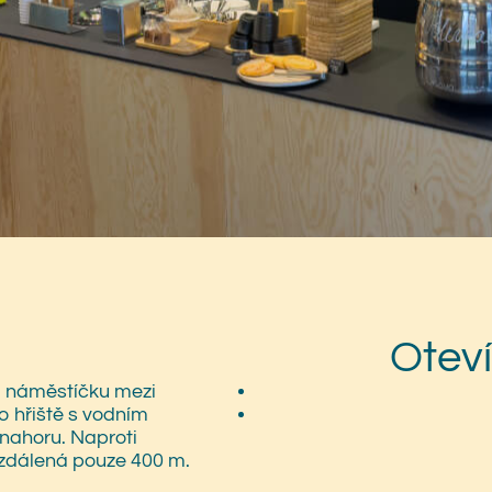
Oteví
m náměstíčku mezi
o hřiště s vodním
nahoru. Naproti
vzdálená pouze 400 m.