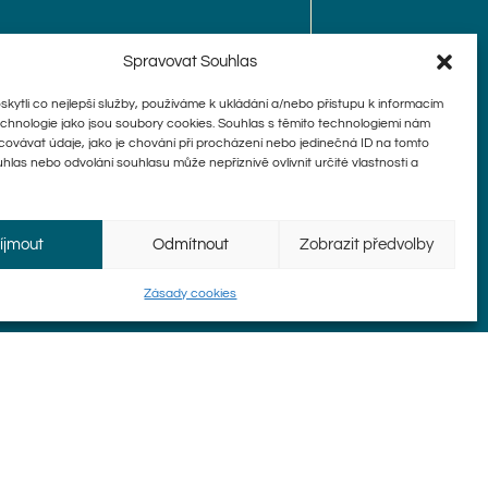
Spravovat Souhlas
ytli co nejlepší služby, používáme k ukládání a/nebo přístupu k informacím
technologie jako jsou soubory cookies. Souhlas s těmito technologiemi nám
ovávat údaje, jako je chování při procházení nebo jedinečná ID na tomto
las nebo odvolání souhlasu může nepříznivě ovlivnit určité vlastnosti a
íjmout
Odmítnout
Zobrazit předvolby
Zásady cookies