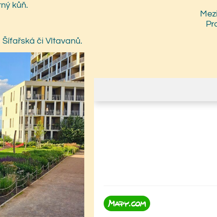
rný kůň.
Mez
Pr
 Šífařská či Vltavanů.