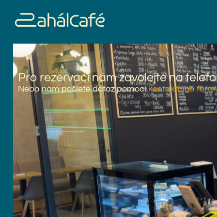
Pro rezervaci nám zavolejte na telef
Nebo nám pošlete dotaz pomocí
kontaktního form