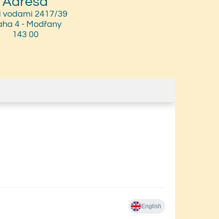
Adresa
i vodami 2417/39
aha 4 - Modřany
143 00