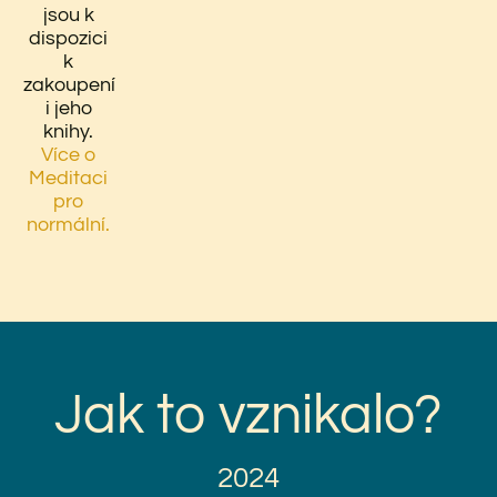
jsou k
dispozici
k
zakoupení
i jeho
knihy.
Více o
Meditaci
pro
normální.
Jak to vznikalo?
2024