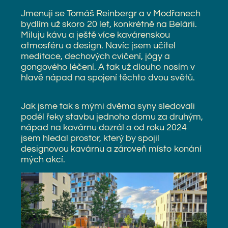
Jmenuji se Tomáš Reinbergr a v Modřanech
bydlím už skoro 20 let, konkrétně na Belárii.
Miluju kávu a ještě více kavárenskou
atmosféru a design. Navíc jsem učitel
meditace, dechových cvičení, jógy a
gongového léčení. A tak už dlouho nosím v
hlavě nápad na spojení těchto dvou světů.
Jak jsme tak s mými dvěma syny sledovali
podél řeky stavbu jednoho domu za druhým,
nápad na kavárnu dozrál a od roku 2024
jsem hledal prostor, který by spojil
designovou kavárnu a zároveň místo konání
mých akcí.