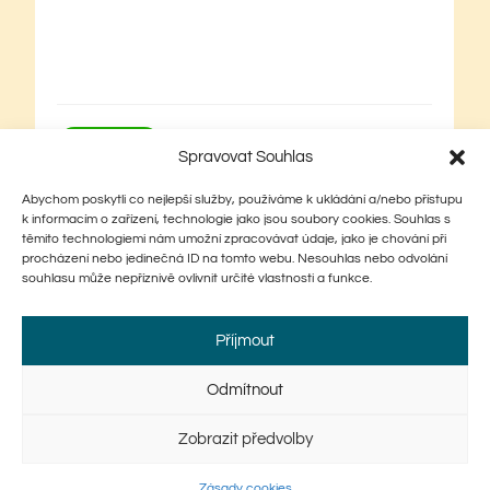
Spravovat Souhlas
Abychom poskytli co nejlepší služby, používáme k ukládání a/nebo přístupu
k informacím o zařízení, technologie jako jsou soubory cookies. Souhlas s
těmito technologiemi nám umožní zpracovávat údaje, jako je chování při
procházení nebo jedinečná ID na tomto webu. Nesouhlas nebo odvolání
souhlasu může nepříznivě ovlivnit určité vlastnosti a funkce.
Příjmout
Odmítnout
Úvod
Menu
Akce
O nás
Zobrazit předvolby
Kontakt
Zásady cookies