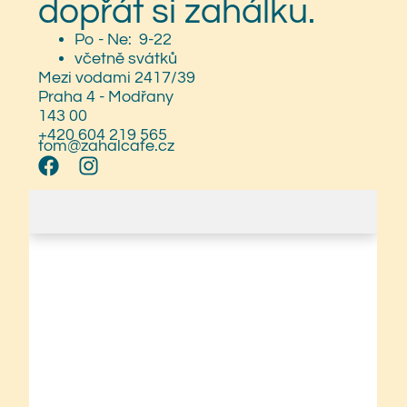
dopřát si zahálku.
Po - Ne: 9-22
včetně svátků
Mezi vodami 2417/39
Praha 4 - Modřany
143 00
+420 604 219 565
tom@zahalcafe.cz