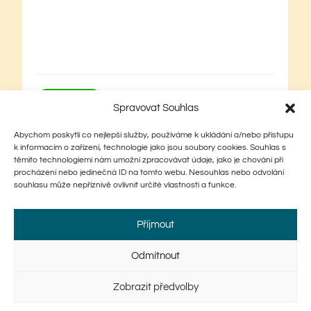
Spravovat Souhlas
Abychom poskytli co nejlepší služby, používáme k ukládání a/nebo přístupu
k informacím o zařízení, technologie jako jsou soubory cookies. Souhlas s
těmito technologiemi nám umožní zpracovávat údaje, jako je chování při
procházení nebo jedinečná ID na tomto webu. Nesouhlas nebo odvolání
souhlasu může nepříznivě ovlivnit určité vlastnosti a funkce.
Příjmout
Odmítnout
Úvod
Menu
Akce
O nás
Zobrazit předvolby
Kontakt