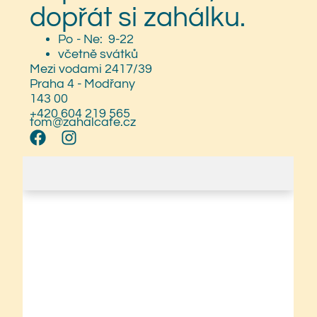
dopřát si zahálku.
Po - Ne: 9-22
včetně svátků
Mezi vodami 2417/39
Praha 4 - Modřany
143 00
+420 604 219 565
tom@zahalcafe.cz